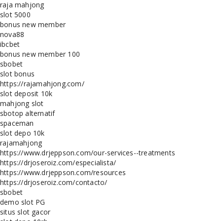
raja mahjong
slot 5000
bonus new member
nova88
ibcbet
bonus new member 100
sbobet
slot bonus
https://rajamahjong.com/
slot deposit 10k
mahjong slot
sbotop alternatif
spaceman
slot depo 10k
rajamahjong
https://www.drjeppson.com/our-services--treatments
https://drjoseroiz.com/especialista/
https://www.drjeppson.com/resources
https://drjoseroiz.com/contacto/
sbobet
demo slot PG
situs slot gacor