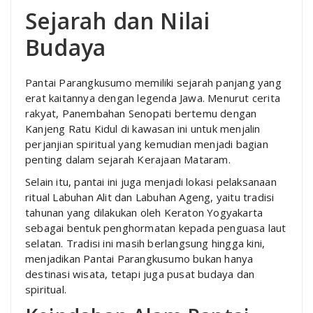
Sejarah dan Nilai
Budaya
Pantai Parangkusumo memiliki sejarah panjang yang
erat kaitannya dengan legenda Jawa. Menurut cerita
rakyat, Panembahan Senopati bertemu dengan
Kanjeng Ratu Kidul di kawasan ini untuk menjalin
perjanjian spiritual yang kemudian menjadi bagian
penting dalam sejarah Kerajaan Mataram.
Selain itu, pantai ini juga menjadi lokasi pelaksanaan
ritual Labuhan Alit dan Labuhan Ageng, yaitu tradisi
tahunan yang dilakukan oleh Keraton Yogyakarta
sebagai bentuk penghormatan kepada penguasa laut
selatan. Tradisi ini masih berlangsung hingga kini,
menjadikan Pantai Parangkusumo bukan hanya
destinasi wisata, tetapi juga pusat budaya dan
spiritual.