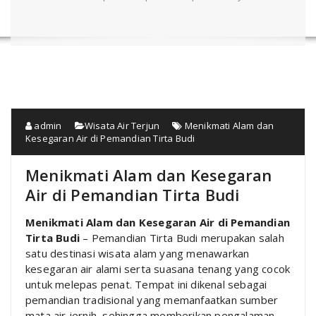
admin
Wisata Air Terjun
Menikmati Alam dan
Kesegaran Air di Pemandian Tirta Budi
Menikmati Alam dan Kesegaran
Air di Pemandian Tirta Budi
Menikmati Alam dan Kesegaran Air di Pemandian
Tirta Budi
– Pemandian Tirta Budi merupakan salah
satu destinasi wisata alam yang menawarkan
kesegaran air alami serta suasana tenang yang cocok
untuk melepas penat. Tempat ini dikenal sebagai
pemandian tradisional yang memanfaatkan sumber
mata air jernih, sehingga memberikan pengalaman