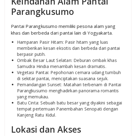
Keindahan Alam Pantai
Parangkusumo
Pantai Parangkusumo memiliki pesona alam yang
khas dan berbeda dari pantai lain di Yogyakarta.
Hamparan Pasir Hitam: Pasir hitam yang luas
memberikan kesan eksotis dan berbeda dari pantai
berpasir putih.
Ombak Besar Laut Selatan: Deburan ombak khas
Samudra Hindia menambah kesan dramatis.
Vegetasi Pantai: Pepohonan cemara udang tumbuh
di sekitar pantai, menciptakan suasana sejuk.
Pemandangan Sunset: Matahari terbenam di Pantai
Parangkusumo menghadirkan panorama romantis
yang memukau.
Batu Cinta: Sebuah batu besar yang diyakini sebagai
tempat pertemuan Panembahan Senopati dengan
Kanjeng Ratu Kidul.
Lokasi dan Akses