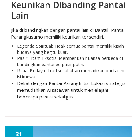
Keunikan Dibanding Pantai
Lain
Jika di bandingkan dengan pantai lain di Bantul, Pantai
Parangkusumo memiliki keunikan tersendiri.
Legenda Spiritual: Tidak semua pantai memiliki kisah
budaya yang begitu kuat.
Pasir Hitam Eksotis: Memberikan nuansa berbeda di
bandingkan pantai berpasir putih.
Ritual Budaya: Tradisi Labuhan menjadikan pantai ini
istimewa.
Dekat dengan Pantai Parangtritis: Lokasi strategis
memudahkan wisatawan untuk menjelajahi
beberapa pantai sekaligus.
31