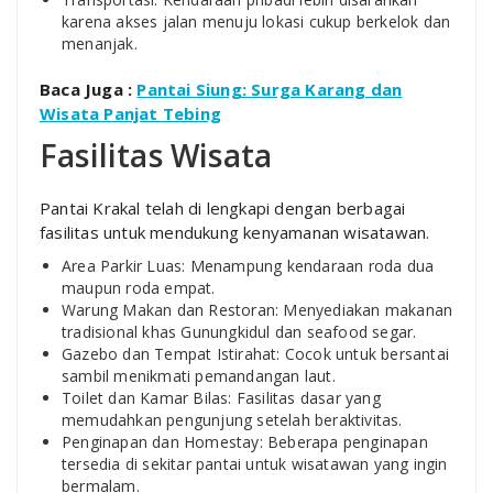
karena akses jalan menuju lokasi cukup berkelok dan
menanjak.
Baca Juga :
Pantai Siung: Surga Karang dan
Wisata Panjat Tebing
Fasilitas Wisata
Pantai Krakal telah di lengkapi dengan berbagai
fasilitas untuk mendukung kenyamanan wisatawan.
Area Parkir Luas: Menampung kendaraan roda dua
maupun roda empat.
Warung Makan dan Restoran: Menyediakan makanan
tradisional khas Gunungkidul dan seafood segar.
Gazebo dan Tempat Istirahat: Cocok untuk bersantai
sambil menikmati pemandangan laut.
Toilet dan Kamar Bilas: Fasilitas dasar yang
memudahkan pengunjung setelah beraktivitas.
Penginapan dan Homestay: Beberapa penginapan
tersedia di sekitar pantai untuk wisatawan yang ingin
bermalam.