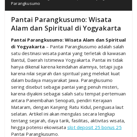
Parangkusumo
Pantai Parangkusumo: Wisata
Alam dan Spiritual di Yogyakarta
Pantai Parangkusumo: Wisata Alam dan Spiritual
di Yogyakarta
– Pantai Parangkusumo adalah salah
satu destinasi wisata pantai yang terletak di kawasan
Bantul, Daerah Istimewa Yogyakarta. Pantai ini tidak
hanya dikenal karena keindahan alamnya, tetapi juga
karena nilai sejarah dan spiritual yang melekat kuat
dalam budaya masyarakat Jawa. Parangkusumo
sering disebut sebagai pantai yang penuh misteri,
karena diyakini sebagai salah satu tempat pertemuan
antara Panembahan Senopati, pendiri Kerajaan
Mataram, dengan Kanjeng Ratu Kidul, penguasa laut
selatan. Artikel ini akan mengulas secara lengkap
tentang sejarah, daya tarik, fasilitas, aktivitas wisata,
hingga potensi ekowisata
slot deposit 25 bonus 25
Pantai Parangkusumo.