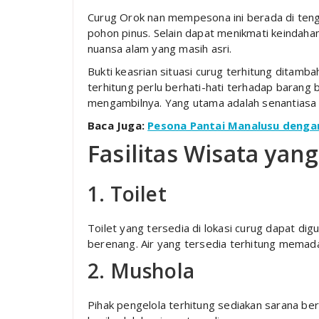
Curug Orok nan mempesona ini berada di teng
pohon pinus. Selain dapat menikmati keindahan
nuansa alam yang masih asri.
Bukti keasrian situasi curug terhitung ditamba
terhitung perlu berhati-hati terhadap baran
mengambilnya. Yang utama adalah senantiasa
Baca Juga:
Pesona Pantai Manalusu dengan 
Fasilitas Wisata yan
1. Toilet
Toilet yang tersedia di lokasi curug dapat di
berenang. Air yang tersedia terhitung memad
2. Mushola
Pihak pengelola terhitung sediakan sarana ber