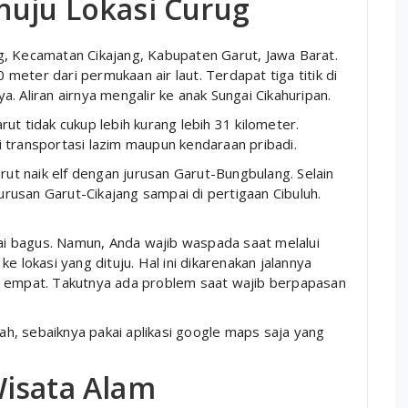
nuju Lokasi Curug
g, Kecamatan Cikajang, Kabupaten Garut, Jawa Barat.
0 meter dari permukaan air laut. Terdapat tiga titik di
ya. Aliran airnya mengalir ke anak Sungai Cikahuripan.
ut tidak cukup lebih kurang lebih 31 kilometer.
 transportasi lazim maupun kendaraan pribadi.
rut naik elf dengan jurusan Garut-Bungbulang. Selain
jurusan Garut-Cikajang sampai di pertigaan Cibuluh.
i bagus. Namun, Anda wajib waspada saat melalui
e lokasi yang dituju. Hal ini dikarenakan jalannya
a empat. Takutnya ada problem saat wajib berpapasan
rah, sebaiknya pakai aplikasi google maps saja yang
isata Alam