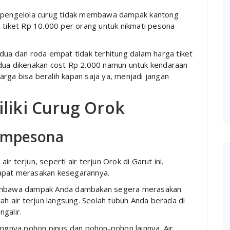
ak pengelola curug tidak membawa dampak kantong
iket Rp 10.000 per orang untuk nikmati pesona
dua dan roda empat tidak terhitung dalam harga tiket
 dua dikenakan cost Rp 2.000 namun untuk kendaraan
rga bisa beralih kapan saja ya, menjadi jangan
liki Curug Orok
empesona
r terjun, seperti air terjun Orok di Garut ini.
dapat merasakan kesegarannya.
 membawa dampak Anda dambakan segera merasakan
wah air terjun langsung. Seolah tubuh Anda berada di
galir.
angnya pohon pinus dan pohon-pohon lainnya. Air