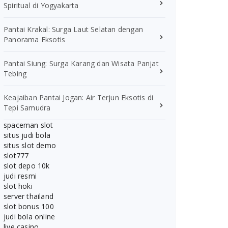
Spiritual di Yogyakarta
Pantai Krakal: Surga Laut Selatan dengan
Panorama Eksotis
Pantai Siung: Surga Karang dan Wisata Panjat
Tebing
Keajaiban Pantai Jogan: Air Terjun Eksotis di
Tepi Samudra
spaceman slot
situs judi bola
situs slot demo
slot777
slot depo 10k
judi resmi
slot hoki
server thailand
slot bonus 100
judi bola online
live casino