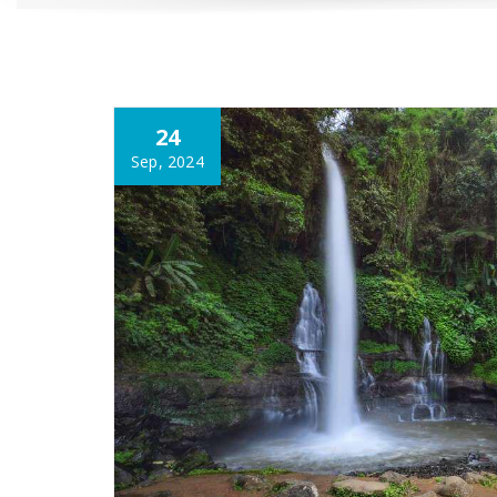
24
Sep, 2024