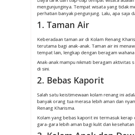
Daya tarik dari tiap-tiap tempat wisata ada
mengunjunginya. Tempat wisata yang tidak mem
perhatian banyak pengunjung. Lalu, apa saja d
1. Taman Air
Keberadaan taman air di Kolam Renang Kharis
terutama bagi anak-anak. Taman air ini mena
tempat lain, lengkap dengan beragam wahan
Anak-anak mampu nikmati beragam aktivitas s
di sini.
2. Bebas Kaporit
Salah satu keistimewaan kolam renang ini adal
banyak orang tua merasa lebih aman dan nya
Renang Kharisma.
Kolam yang bebas kaporit ini termasuk kerap 
gara-gara lebih aman bagi kulit dan kesehatan