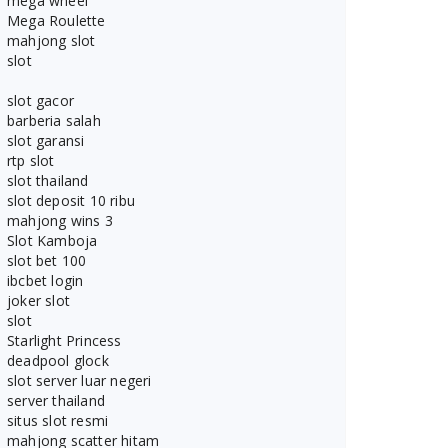
mega wheel
Mega Roulette
mahjong slot
slot
slot gacor
barberia salah
slot garansi
rtp slot
slot thailand
slot deposit 10 ribu
mahjong wins 3
Slot Kamboja
slot bet 100
ibcbet login
joker slot
slot
Starlight Princess
deadpool glock
slot server luar negeri
server thailand
situs slot resmi
mahjong scatter hitam