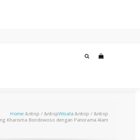
Home
&nbsp / &nbsp
Wisata
&nbsp / &nbsp
ng Kharisma Bondowoso dengan Panorama Alam