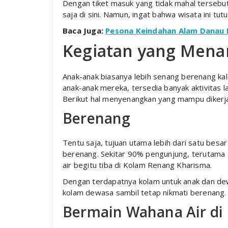
Dengan tiket masuk yang tidak mahal terseb
saja di sini. Namun, ingat bahwa wisata ini tut
Baca Juga:
Pesona Keindahan Alam Danau
Kegiatan yang Menar
Anak-anak biasanya lebih senang berenang kala
anak-anak mereka, tersedia banyak aktivitas 
Berikut hal menyenangkan yang mampu dikerjak
Berenang
Tentu saja, tujuan utama lebih dari satu besa
berenang. Sekitar 90% pengunjung, terutama 
air begitu tiba di Kolam Renang Kharisma.
Dengan terdapatnya kolam untuk anak dan d
kolam dewasa sambil tetap nikmati berenang.
Bermain Wahana Air di