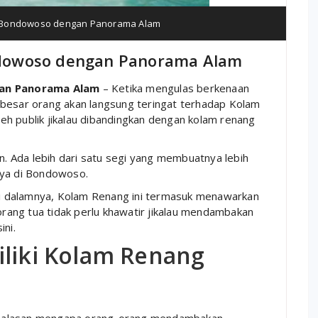
 Bondowoso dengan Panorama Alam
dowoso dengan Panorama Alam
an Panorama Alam
– Ketika mengulas berkenaan
 besar orang akan langsung teringat terhadap Kolam
oleh publik jikalau dibandingkan dengan kolam renang
an. Ada lebih dari satu segi yang membuatnya lebih
nya di Bondowoso.
i dalamnya, Kolam Renang ini termasuk menawarkan
 orang tua tidak perlu khawatir jikalau mendambakan
ini.
iliki Kolam Renang