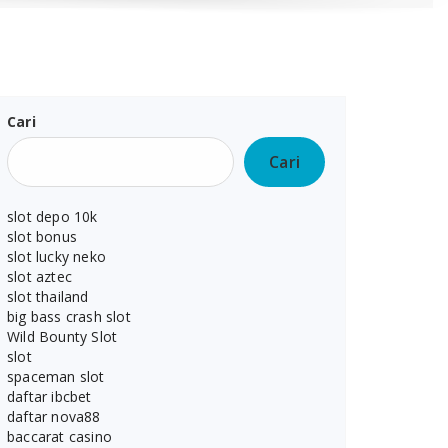
Cari
Cari
slot depo 10k
slot bonus
slot lucky neko
slot aztec
slot thailand
big bass crash slot
Wild Bounty Slot
slot
spaceman slot
daftar ibcbet
daftar nova88
baccarat casino