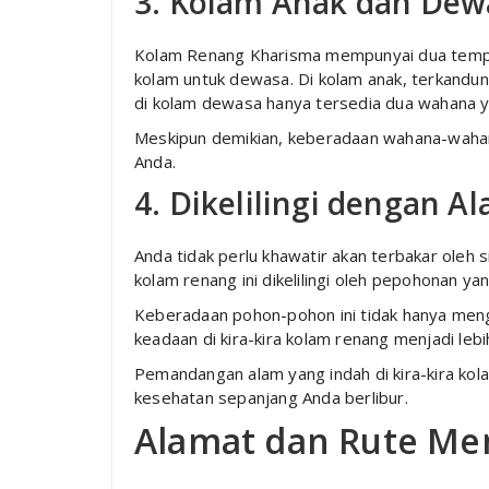
3. Kolam Anak dan Dew
Kolam Renang Kharisma mempunyai dua tempa
kolam untuk dewasa. Di kolam anak, terkandun
di kolam dewasa hanya tersedia dua wahana y
Meskipun demikian, keberadaan wahana-wahana
Anda.
4. Dikelilingi dengan A
Anda tidak perlu khawatir akan terbakar oleh s
kolam renang ini dikelilingi oleh pepohonan ya
Keberadaan pohon-pohon ini tidak hanya me
keadaan di kira-kira kolam renang menjadi lebih
Pemandangan alam yang indah di kira-kira ko
kesehatan sepanjang Anda berlibur.
Alamat dan Rute Me