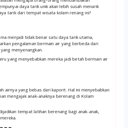
lah alasan mengapa orang-orang mendambakan
punyai daya tarik unik akan lebih susah menarik
aya tarik dari tempat wisata kolam renang ini?
ma menjadi tidak benar satu daya tarik utama,
warkan pengalaman bermain air yang berbeda dari
a yang menyenangkan.
eru yang menyebabkan mereka jadi betah bermain air
ah airnya yang bebas dari kaporit. Hal ini menyebabkan
man mengajak anak-anaknya berenang di Kolam
dijadikan tempat latihan berenang bagi anak-anak,
 mereka.