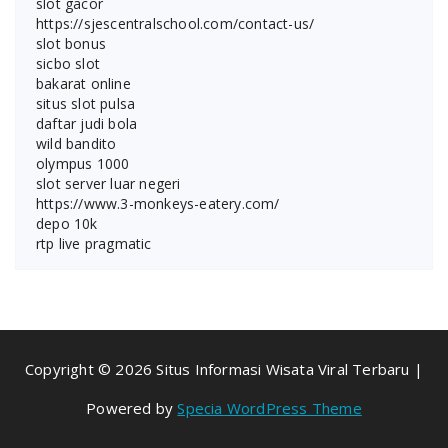
slot gacor
https://sjescentralschool.com/contact-us/
slot bonus
sicbo slot
bakarat online
situs slot pulsa
daftar judi bola
wild bandito
olympus 1000
slot server luar negeri
https://www.3-monkeys-eatery.com/
depo 10k
rtp live pragmatic
Copyright © 2026 Situs Informasi Wisata Viral Terbaru |
Powered by
Specia WordPress Theme