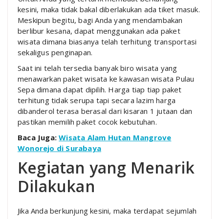
kesini, maka tidak bakal diberlakukan ada tiket masuk.
Meskipun begitu, bagi Anda yang mendambakan
berlibur kesana, dapat menggunakan ada paket
wisata dimana biasanya telah terhitung transportasi
sekaligus penginapan.
Saat ini telah tersedia banyak biro wisata yang
menawarkan paket wisata ke kawasan wisata Pulau
Sepa dimana dapat dipilih. Harga tiap tiap paket
terhitung tidak serupa tapi secara lazim harga
dibanderol terasa berasal dari kisaran 1 jutaan dan
pastikan memilih paket cocok kebutuhan.
Baca Juga:
Wisata Alam Hutan Mangrove
Wonorejo di Surabaya
Kegiatan yang Menarik
Dilakukan
Jika Anda berkunjung kesini, maka terdapat sejumlah