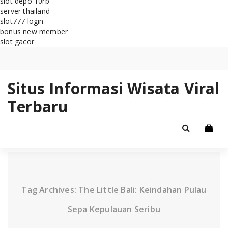
slot depo 10rb
server thailand
slot777 login
bonus new member
slot gacor
Skip
to
content
Situs Informasi Wisata Viral
Terbaru
Tag Archives: The Little Bali: Keindahan Pulau
Sepa Kepulauan Seribu