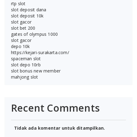
rtp slot
slot deposit dana
slot deposit 10k
slot gacor
slot bet 200
gates of olympus 1000
slot gacor
depo 10k
https://kejari-surakarta.com/
spaceman slot
slot depo 10rb
slot bonus new member
mahjong slot
Recent Comments
Tidak ada komentar untuk ditampilkan.