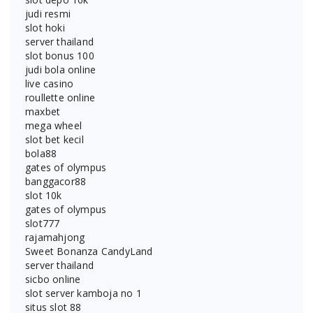
judi resmi
slot hoki
server thailand
slot bonus 100
judi bola online
live casino
roullette online
maxbet
mega wheel
slot bet kecil
bola88
gates of olympus
banggacor88
slot 10k
gates of olympus
slot777
rajamahjong
Sweet Bonanza CandyLand
server thailand
sicbo online
slot server kamboja no 1
situs slot 88