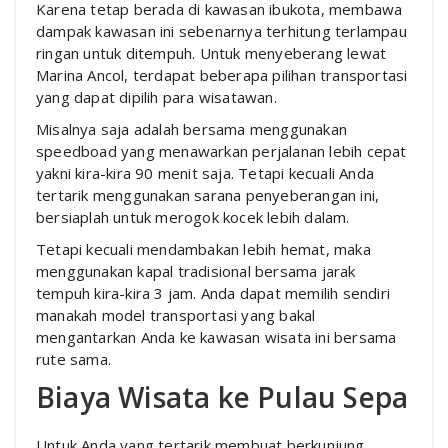
Karena tetap berada di kawasan ibukota, membawa
dampak kawasan ini sebenarnya terhitung terlampau
ringan untuk ditempuh. Untuk menyeberang lewat
Marina Ancol, terdapat beberapa pilihan transportasi
yang dapat dipilih para wisatawan.
Misalnya saja adalah bersama menggunakan
speedboad yang menawarkan perjalanan lebih cepat
yakni kira-kira 90 menit saja. Tetapi kecuali Anda
tertarik menggunakan sarana penyeberangan ini,
bersiaplah untuk merogok kocek lebih dalam.
Tetapi kecuali mendambakan lebih hemat, maka
menggunakan kapal tradisional bersama jarak
tempuh kira-kira 3 jam. Anda dapat memilih sendiri
manakah model transportasi yang bakal
mengantarkan Anda ke kawasan wisata ini bersama
rute sama.
Biaya Wisata ke Pulau Sepa
Untuk Anda yang tertarik membuat berkunjung