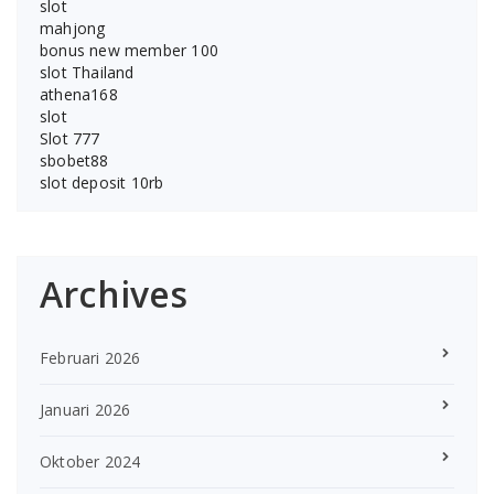
slot
mahjong
bonus new member 100
slot Thailand
athena168
slot
Slot 777
sbobet88
slot deposit 10rb
Archives
Februari 2026
Januari 2026
Oktober 2024