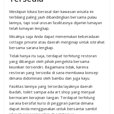
Meskipun lokasi berasal dari kawasan wisata ini
terbilang paling jauh dibandingkan bersama pulau
lainnya, tapi soal urusan fasilitasnya dijamin lumayan
telah lumayan lengkap.
Misalnya saja Anda dapat menemukan keberadaan
cottage private atau daerah menginap untuk istirahat
bersama sarana lengkap.
Tidak hanya itu saja, terdapat terhitung restoran
yang dibangun oleh pihak pengelola bersama
keunikan tersendiri. Bagaimana tidak, karena
restoran yang tersedia di sana membawa konsep
dimana didominasi oleh bambu dan juga kayu.
Fasilitas lainnya yang tersedia layaknya daerah
ibadah, toilet sampai ada art shop yang menjual
bermacam kerajinan tangan. Terdapat terhitung
sarana bersifat kursi di pinggiran pantai dimana
dapat Anda menggunakan untuk bersantai sambil