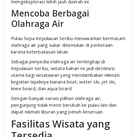
mengeksplorasi lebih jauh daerah ini.
Mencoba Berbagai
Olahraga Air
Pulau Sepa Kepulauan Seribu menawarkan bermacam
olahraga air yang sukar ditemukan di perkotaan
karena keterbatasan lahan.
Sebagai penyedia olahraga air terlengkap di
Kepulauan Seribu, wisata bahari ini jadi destinasi
utama bagi wisatawan yang mendambakan nikmati
kegiatan layaknya banana boat, water ski, jet ski,
knee board, dan aqua board.
Dengan banyak variasi pilihan olahraga air,
pengunjung tidak mesti berubah ke pulau lain dan
dapat nikmati liburan yang penuh keseruan.
Fasilitas Wisata yang
Tersedia