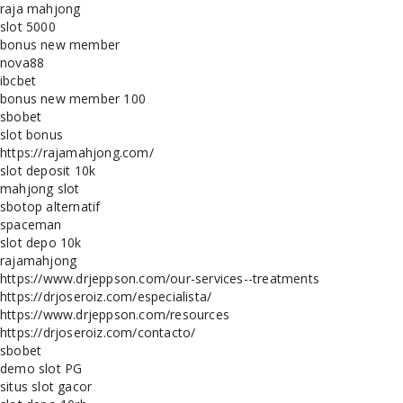
raja mahjong
slot 5000
bonus new member
nova88
ibcbet
bonus new member 100
sbobet
slot bonus
https://rajamahjong.com/
slot deposit 10k
mahjong slot
sbotop alternatif
spaceman
slot depo 10k
rajamahjong
https://www.drjeppson.com/our-services--treatments
https://drjoseroiz.com/especialista/
https://www.drjeppson.com/resources
https://drjoseroiz.com/contacto/
sbobet
demo slot PG
situs slot gacor