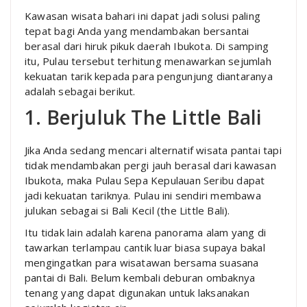
Kawasan wisata bahari ini dapat jadi solusi paling
tepat bagi Anda yang mendambakan bersantai
berasal dari hiruk pikuk daerah Ibukota. Di samping
itu, Pulau tersebut terhitung menawarkan sejumlah
kekuatan tarik kepada para pengunjung diantaranya
adalah sebagai berikut.
1. Berjuluk The Little Bali
Jika Anda sedang mencari alternatif wisata pantai tapi
tidak mendambakan pergi jauh berasal dari kawasan
Ibukota, maka Pulau Sepa Kepulauan Seribu dapat
jadi kekuatan tariknya. Pulau ini sendiri membawa
julukan sebagai si Bali Kecil (the Little Bali).
Itu tidak lain adalah karena panorama alam yang di
tawarkan terlampau cantik luar biasa supaya bakal
mengingatkan para wisatawan bersama suasana
pantai di Bali. Belum kembali deburan ombaknya
tenang yang dapat digunakan untuk laksanakan