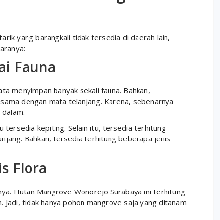
k yang barangkali tidak tersedia di daerah lain,
taranya:
ai Fauna
ta menyimpan banyak sekali fauna. Bahkan,
sama dengan mata telanjang. Karena, sebenarnya
 dalam.
u tersedia kepiting. Selain itu, tersedia terhitung
jang. Bahkan, tersedia terhitung beberapa jenis
s Flora
mnya. Hutan Mangrove Wonorejo Surabaya ini terhitung
 Jadi, tidak hanya pohon mangrove saja yang ditanam