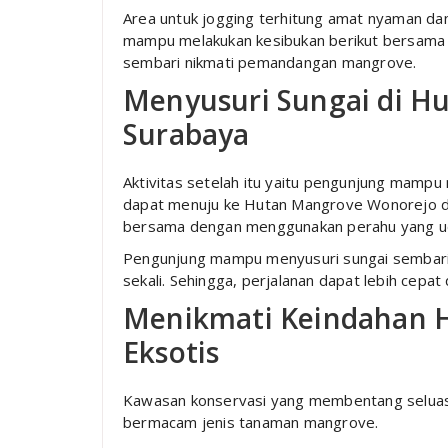
Area untuk jogging terhitung amat nyaman da
mampu melakukan kesibukan berikut bersama 
sembari nikmati pemandangan mangrove.
Menyusuri Sungai di H
Surabaya
Aktivitas setelah itu yaitu pengunjung mampu 
dapat menuju ke Hutan Mangrove Wonorejo di 
bersama dengan menggunakan perahu yang ud
Pengunjung mampu menyusuri sungai sembar
sekali. Sehingga, perjalanan dapat lebih cepat
Menikmati Keindahan 
Eksotis
Kawasan konservasi yang membentang seluas 
bermacam jenis tanaman mangrove.