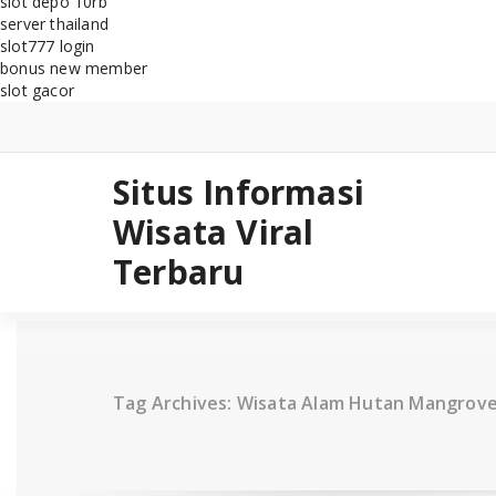
slot depo 10rb
server thailand
slot777 login
bonus new member
slot gacor
Skip
to
content
Situs Informasi
Wisata Viral
Terbaru
Tag Archives: Wisata Alam Hutan Mangrove