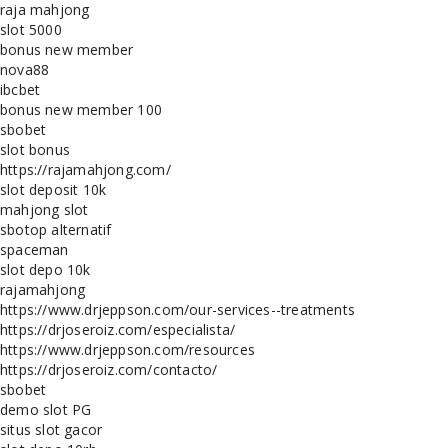
raja mahjong
slot 5000
bonus new member
nova88
ibcbet
bonus new member 100
sbobet
slot bonus
https://rajamahjong.com/
slot deposit 10k
mahjong slot
sbotop alternatif
spaceman
slot depo 10k
rajamahjong
https://www.drjeppson.com/our-services--treatments
https://drjoseroiz.com/especialista/
https://www.drjeppson.com/resources
https://drjoseroiz.com/contacto/
sbobet
demo slot PG
situs slot gacor