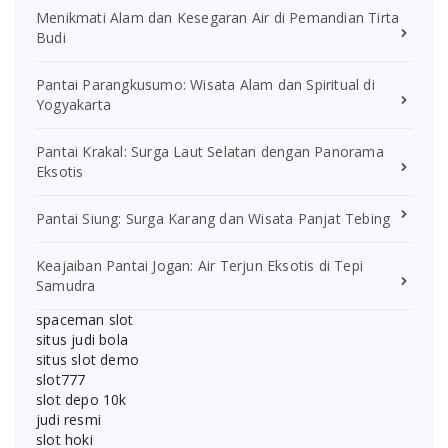
Menikmati Alam dan Kesegaran Air di Pemandian Tirta
Budi
Pantai Parangkusumo: Wisata Alam dan Spiritual di
Yogyakarta
Pantai Krakal: Surga Laut Selatan dengan Panorama
Eksotis
Pantai Siung: Surga Karang dan Wisata Panjat Tebing
Keajaiban Pantai Jogan: Air Terjun Eksotis di Tepi
Samudra
spaceman slot
situs judi bola
situs slot demo
slot777
slot depo 10k
judi resmi
slot hoki