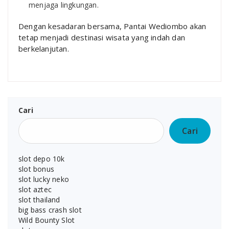
menjaga lingkungan.
Dengan kesadaran bersama, Pantai Wediombo akan
tetap menjadi destinasi wisata yang indah dan
berkelanjutan.
Cari
Cari
slot depo 10k
slot bonus
slot lucky neko
slot aztec
slot thailand
big bass crash slot
Wild Bounty Slot