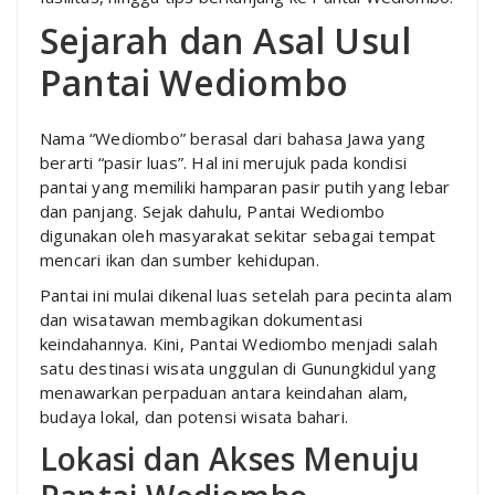
Sejarah dan Asal Usul
Pantai Wediombo
Nama “Wediombo” berasal dari bahasa Jawa yang
berarti “pasir luas”. Hal ini merujuk pada kondisi
pantai yang memiliki hamparan pasir putih yang lebar
dan panjang. Sejak dahulu, Pantai Wediombo
digunakan oleh masyarakat sekitar sebagai tempat
mencari ikan dan sumber kehidupan.
Pantai ini mulai dikenal luas setelah para pecinta alam
dan wisatawan membagikan dokumentasi
keindahannya. Kini, Pantai Wediombo menjadi salah
satu destinasi wisata unggulan di Gunungkidul yang
menawarkan perpaduan antara keindahan alam,
budaya lokal, dan potensi wisata bahari.
Lokasi dan Akses Menuju