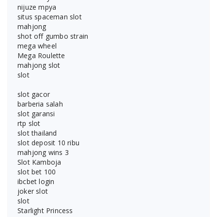
nijuze mpya
situs spaceman slot
mahjong
shot off gumbo strain
mega wheel
Mega Roulette
mahjong slot
slot
slot gacor
barberia salah
slot garansi
rtp slot
slot thailand
slot deposit 10 ribu
mahjong wins 3
Slot Kamboja
slot bet 100
ibcbet login
joker slot
slot
Starlight Princess