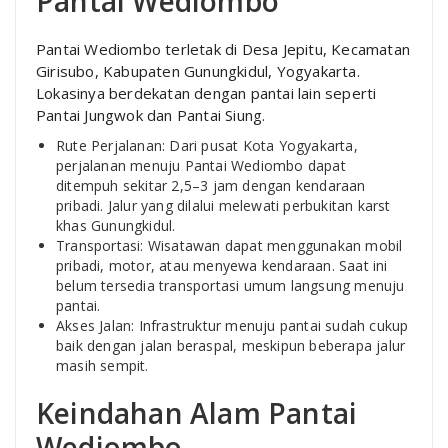
Pantai Wediombo
Pantai Wediombo terletak di Desa Jepitu, Kecamatan
Girisubo, Kabupaten Gunungkidul, Yogyakarta.
Lokasinya berdekatan dengan pantai lain seperti
Pantai Jungwok dan Pantai Siung.
Rute Perjalanan: Dari pusat Kota Yogyakarta,
perjalanan menuju Pantai Wediombo dapat
ditempuh sekitar 2,5–3 jam dengan kendaraan
pribadi. Jalur yang dilalui melewati perbukitan karst
khas Gunungkidul.
Transportasi: Wisatawan dapat menggunakan mobil
pribadi, motor, atau menyewa kendaraan. Saat ini
belum tersedia transportasi umum langsung menuju
pantai.
Akses Jalan: Infrastruktur menuju pantai sudah cukup
baik dengan jalan beraspal, meskipun beberapa jalur
masih sempit.
Keindahan Alam Pantai
Wediombo