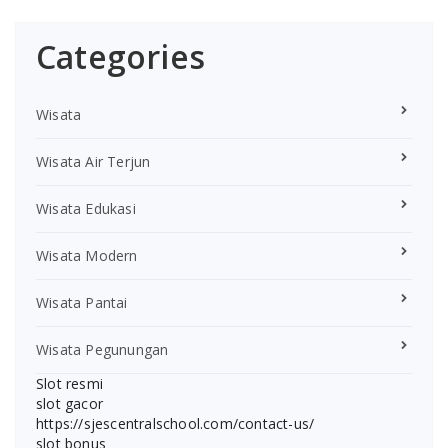
Categories
Wisata
Wisata Air Terjun
Wisata Edukasi
Wisata Modern
Wisata Pantai
Wisata Pegunungan
Slot resmi
slot gacor
https://sjescentralschool.com/contact-us/
slot bonus