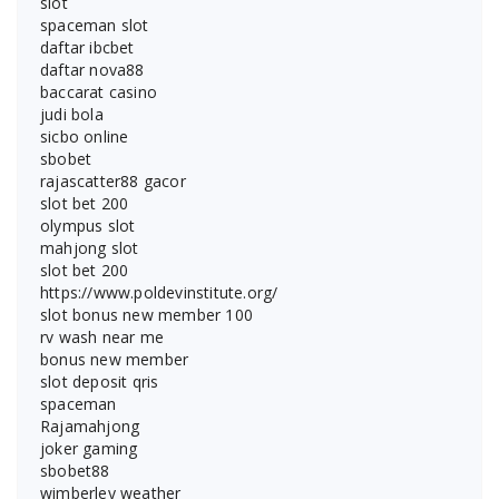
slot
spaceman slot
daftar ibcbet
daftar nova88
baccarat casino
judi bola
sicbo online
sbobet
rajascatter88 gacor
slot bet 200
olympus slot
mahjong slot
slot bet 200
https://www.poldevinstitute.org/
slot bonus new member 100
rv wash near me
bonus new member
slot deposit qris
spaceman
Rajamahjong
joker gaming
sbobet88
wimberley weather