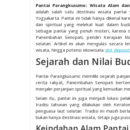
Pantai Parangkusumo: Wisata Alam dan 
adalah salah satu destinasi wisata pantai
Yogyakarta. Pantai ini tidak hanya dikenal kar
dan spiritual yang melekat kuat dalam bu
sebagai pantai yang penuh misteri, karena 
Panembahan Senopati, pendiri Kerajaan M
selatan. Artikel ini akan mengulas secara len
wisata, hingga potensi ekowisata
slot deposi
Sejarah dan Nilai Bu
Pantai Parangkusumo memiliki sejarah panja
cerita rakyat, Panembahan Senopati berte
menjalin perjanjian spiritual yang kemudian m
Selain itu, pantai ini juga menjadi lokasi pe
tradisi tahunan yang dilakukan oleh Kera
penguasa laut selatan. Tradisi ini masih ber
bukan hanya destinasi wisata, tetapi juga pusa
Keindahan Alam Panta