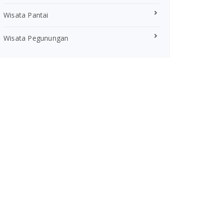
Wisata Pantai
Wisata Pegunungan