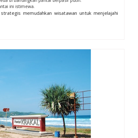
da di bandingkan pantai berpasir putih.
tai ini istimewa.
i strategis memudahkan wisatawan untuk menjelajahi