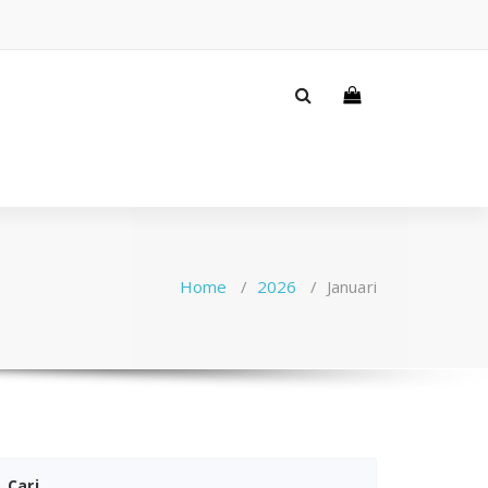
Home
/
2026
/
Januari
Cari