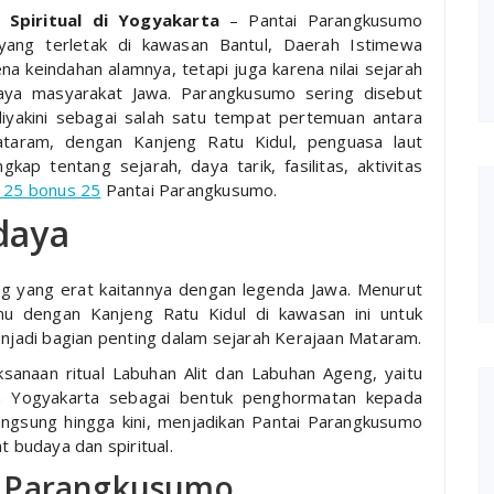
Spiritual di Yogyakarta
– Pantai Parangkusumo
 yang terletak di kawasan Bantul, Daerah Istimewa
ena keindahan alamnya, tetapi juga karena nilai sejarah
daya masyarakat Jawa. Parangkusumo sering disebut
diyakini sebagai salah satu tempat pertemuan antara
ataram, dengan Kanjeng Ratu Kidul, penguasa laut
gkap tentang sejarah, daya tarik, fasilitas, aktivitas
t 25 bonus 25
Pantai Parangkusumo.
daya
ng yang erat kaitannya dengan legenda Jawa. Menurut
mu dengan Kanjeng Ratu Kidul di kawasan ini untuk
enjadi bagian penting dalam sejarah Kerajaan Mataram.
laksanaan ritual Labuhan Alit dan Labuhan Ageng, yaitu
ton Yogyakarta sebagai bentuk penghormatan kepada
langsung hingga kini, menjadikan Pantai Parangkusumo
t budaya dan spiritual.
i Parangkusumo