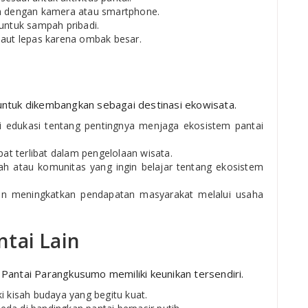
 dengan kamera atau smartphone.
 untuk sampah pribadi.
laut lepas karena ombak besar.
untuk dikembangkan sebagai destinasi ekowisata.
i edukasi tentang pentingnya menjaga ekosistem pantai
t terlibat dalam pengelolaan wisata.
ah atau komunitas yang ingin belajar tentang ekosistem
an meningkatkan pendapatan masyarakat melalui usaha
tai Lain
l, Pantai Parangkusumo memiliki keunikan tersendiri.
i kisah budaya yang begitu kuat.