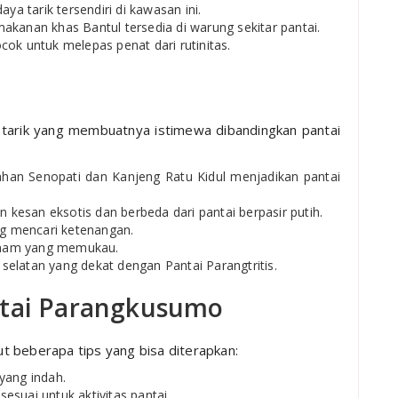
ya tarik tersendiri di kawasan ini.
akanan khas Bantul tersedia di warung sekitar pantai.
cok untuk melepas penat dari rutinitas.
 tarik yang membuatnya istimewa dibandingkan pantai
ahan Senopati dan Kanjeng Ratu Kidul menjadikan pantai
kesan eksotis dan berbeda dari pantai berpasir putih.
g mencari ketenangan.
enam yang memukau.
i selatan yang dekat dengan Pantai Parangtritis.
ntai Parangkusumo
t beberapa tips yang bisa diterapkan:
yang indah.
esuai untuk aktivitas pantai.