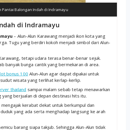
n Pantai Balongan Indah di Indramayu
Indah di Indramayu
ramayu
– Alun-Alun Karawang menjadi ikon kota yang
arga. Tugu yang berdiri kokoh menjadi simbol dari Alun-
 Karawang, tetapi udara terasa benar-benar sejuk.
b banyak bunga cantik yang bermekaran di area.
lot bonus 100
Alun-Alun agar dapat dipakai untuk
udut wisata yang terlihat kerlap-kerlip.
rver thailand
sampai malam sebab tetap menawarkan
yang berjualan di depan destinasi hits itu.
a mengajak kerabat dekat untuk berkumpul dan
 duduk yang ada serta menghadap langsung ke arah
micu barang siapa takjub. Sehingga Alun-Alun tidak