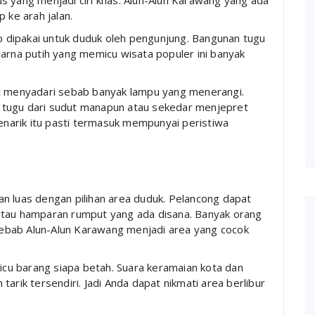
s yang menjadi ciri khas. Alun-Alun Karawang yang ada
ke arah jalan.
ap dipakai untuk duduk oleh pengunjung. Bangunan tugu
rna putih yang memicu wisata populer ini banyak
at menyadari sebab banyak lampu yang menerangi.
 tugu dari sudut manapun atau sekedar menjepret
narik itu pasti termasuk mempunyai peristiwa
n luas dengan pilihan area duduk. Pelancong dapat
u, atau hamparan rumput yang ada disana. Banyak orang
ebab Alun-Alun Karawang menjadi area yang cocok
u barang siapa betah. Suara keramaian kota dan
arik tersendiri. Jadi Anda dapat nikmati area berlibur