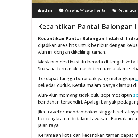
admin
Wisata
,
Wisata Pantai
Kecantika
Kecantikan Pantai Balongan 
Kecantikan Pantai Balongan Indah di Ind
dijadikan area hits untuk berlibur dengan kelu
Alun ini dengan dikelilingi taman.
Meskipun destinasi itu berada di tengah kota
Suasana termasuk masih bernuansa alami seba
Terdapat tangga berundak yang melengkapi
s
sekedar duduk. Ketika malam banyak lampu di s
Alun-Alun memang tidak dulu sepi meskipun
se
keindahan tersendiri. Apalagi banyak pedagang 
Jika traveller mendambakan singgah sebaikny
bercengkrama di dalam kawasan. Banyak area
jalan raya.
Keramaian kota dan kecantikan taman dapat me