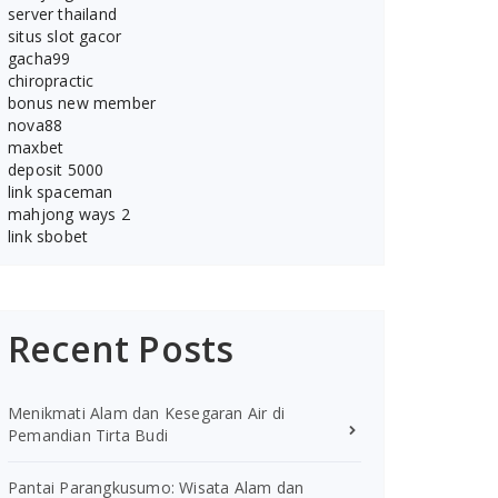
server thailand
situs slot gacor
gacha99
chiropractic
bonus new member
nova88
maxbet
deposit 5000
link spaceman
mahjong ways 2
link sbobet
Recent Posts
Menikmati Alam dan Kesegaran Air di
Pemandian Tirta Budi
Pantai Parangkusumo: Wisata Alam dan