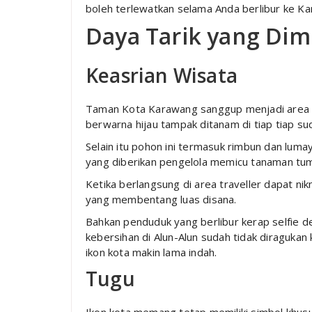
boleh terlewatkan selama Anda berlibur ke K
Daya Tarik yang Dim
Keasrian Wisata
Taman Kota Karawang sanggup menjadi area w
berwarna hijau tampak ditanam di tiap tiap su
Selain itu pohon ini termasuk rimbun dan luma
yang diberikan pengelola memicu tanaman tum
Ketika berlangsung di area traveller dapat n
yang membentang luas disana.
Bahkan penduduk yang berlibur kerap selfie 
kebersihan di Alun-Alun sudah tidak diraguka
ikon kota makin lama indah.
Tugu