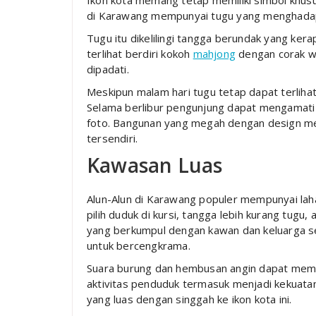
Ikon kota memang tetap memiliki simbol khusu
di Karawang mempunyai tugu yang menghadap 
Tugu itu dikelilingi tangga berundak yang ker
terlihat berdiri kokoh
mahjong
dengan corak wa
dipadati.
Meskipun malam hari tugu tetap dapat terlih
Selama berlibur pengunjung dapat mengamati
foto. Bangunan yang megah dengan design me
tersendiri.
Kawasan Luas
Alun-Alun di Karawang populer mempunyai laha
pilih duduk di kursi, tangga lebih kurang tug
yang berkumpul dengan kawan dan keluarga s
untuk bercengkrama.
Suara burung dan hembusan angin dapat memic
aktivitas penduduk termasuk menjadi kekuatan t
yang luas dengan singgah ke ikon kota ini.