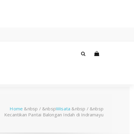
Home
&nbsp / &nbsp
Wisata
&nbsp / &nbsp
Kecantikan Pantai Balongan Indah di Indramayu