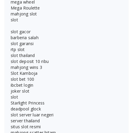
mega wheel
Mega Roulette
mahjong slot
slot
slot gacor
barberia salah
slot garansi
rtp slot
slot thailand
slot deposit 10 ribu
mahjong wins 3
Slot Kamboja
slot bet 100
ibcbet login
joker slot
slot
Starlight Princess
deadpool glock
slot server luar negeri
server thailand
situs slot resmi
mahjong scatter hitam