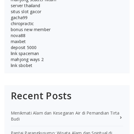
server thailand
situs slot gacor
gacha99
chiropractic
bonus new member
nova88
maxbet
deposit 5000
link spaceman
mahjong ways 2
link sbobet
Recent Posts
Menikmati Alam dan Kesegaran Air di Pemandian Tirta
Budi
Pantai Parangkusumo: Wisata Alam dan Spiritual di