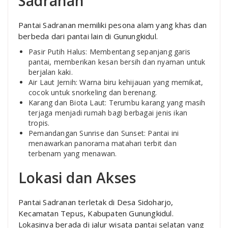
Sadranan
Pantai Sadranan memiliki pesona alam yang khas dan
berbeda dari pantai lain di Gunungkidul.
Pasir Putih Halus: Membentang sepanjang garis
pantai, memberikan kesan bersih dan nyaman untuk
berjalan kaki.
Air Laut Jernih: Warna biru kehijauan yang memikat,
cocok untuk snorkeling dan berenang.
Karang dan Biota Laut: Terumbu karang yang masih
terjaga menjadi rumah bagi berbagai jenis ikan
tropis.
Pemandangan Sunrise dan Sunset: Pantai ini
menawarkan panorama matahari terbit dan
terbenam yang menawan.
Lokasi dan Akses
Pantai Sadranan terletak di Desa Sidoharjo,
Kecamatan Tepus, Kabupaten Gunungkidul.
Lokasinya berada di jalur wisata pantai selatan yang