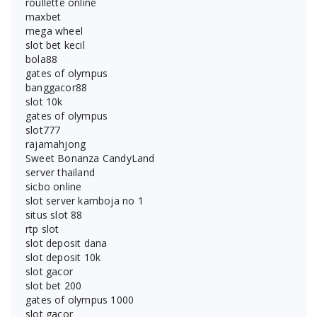
roullette online
maxbet
mega wheel
slot bet kecil
bola88
gates of olympus
banggacor88
slot 10k
gates of olympus
slot777
rajamahjong
Sweet Bonanza CandyLand
server thailand
sicbo online
slot server kamboja no 1
situs slot 88
rtp slot
slot deposit dana
slot deposit 10k
slot gacor
slot bet 200
gates of olympus 1000
slot gacor