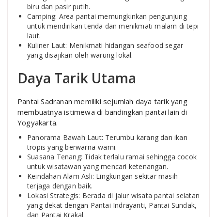
biru dan pasir putih.
Camping: Area pantai memungkinkan pengunjung
untuk mendirikan tenda dan menikmati malam di tepi
laut.
Kuliner Laut: Menikmati hidangan seafood segar
yang disajikan oleh warung lokal.
Daya Tarik Utama
Pantai Sadranan memiliki sejumlah daya tarik yang
membuatnya istimewa di bandingkan pantai lain di
Yogyakarta.
Panorama Bawah Laut: Terumbu karang dan ikan
tropis yang berwarna-warni.
Suasana Tenang: Tidak terlalu ramai sehingga cocok
untuk wisatawan yang mencari ketenangan.
Keindahan Alam Asli: Lingkungan sekitar masih
terjaga dengan baik.
Lokasi Strategis: Berada di jalur wisata pantai selatan
yang dekat dengan Pantai Indrayanti, Pantai Sundak,
dan Pantai Krakal.