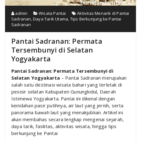
admin
Wisata Pantai
Aktivitas Menarik di Pantai
Sadranan
,
Daya Tarik Utama
,
Tips Berkunjung ke Pantai
Sadranan
Pantai Sadranan: Permata
Tersembunyi di Selatan
Yogyakarta
Pantai Sadranan: Permata Tersembunyi di
Selatan Yogyakarta
– Pantai Sadranan merupakan
salah satu destinasi wisata bahari yang terletak di
pesisir selatan Kabupaten Gunungkidul, Daerah
Istimewa Yogyakarta. Pantai ini dikenal dengan
keindahan pasir putihnya, air laut yang jernih, serta
panorama bawah laut yang menakjubkan. Artikel ini
akan membahas secara lengkap mengenai sejarah,
daya tarik, fasilitas, aktivitas wisata, hingga tips
berkunjung ke Pantai