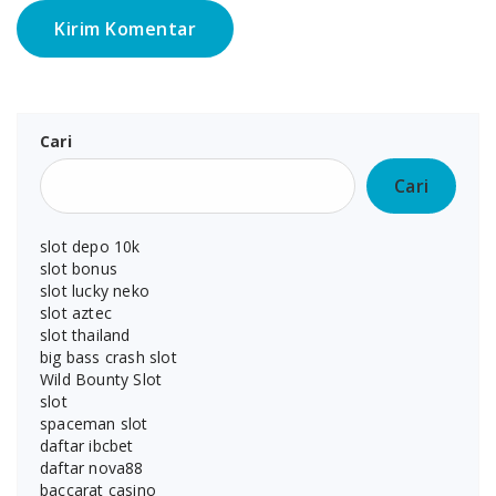
Cari
Cari
slot depo 10k
slot bonus
slot lucky neko
slot aztec
slot thailand
big bass crash slot
Wild Bounty Slot
slot
spaceman slot
daftar ibcbet
daftar nova88
baccarat casino