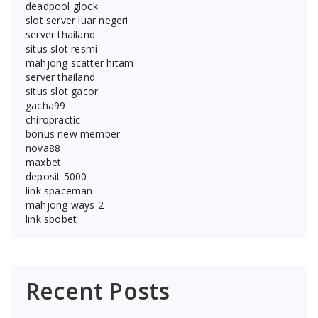
deadpool glock
slot server luar negeri
server thailand
situs slot resmi
mahjong scatter hitam
server thailand
situs slot gacor
gacha99
chiropractic
bonus new member
nova88
maxbet
deposit 5000
link spaceman
mahjong ways 2
link sbobet
Recent Posts