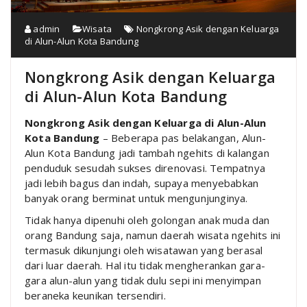
admin
Wisata
Nongkrong Asik dengan Keluarga
di Alun-Alun Kota Bandung
Nongkrong Asik dengan Keluarga
di Alun-Alun Kota Bandung
Nongkrong Asik dengan Keluarga di Alun-Alun
Kota Bandung
– Beberapa pas belakangan, Alun-
Alun Kota Bandung jadi tambah ngehits di kalangan
penduduk sesudah sukses direnovasi. Tempatnya
jadi lebih bagus dan indah, supaya menyebabkan
banyak orang berminat untuk mengunjunginya.
Tidak hanya dipenuhi oleh golongan anak muda dan
orang Bandung saja, namun daerah wisata ngehits ini
termasuk dikunjungi oleh wisatawan yang berasal
dari luar daerah. Hal itu tidak mengherankan gara-
gara alun-alun yang tidak dulu sepi ini menyimpan
beraneka keunikan tersendiri.