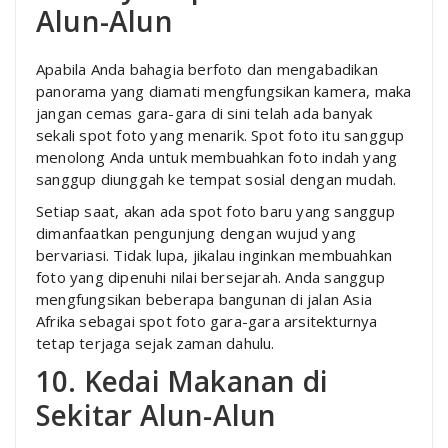
Alun-Alun
Apabila Anda bahagia berfoto dan mengabadikan
panorama yang diamati mengfungsikan kamera, maka
jangan cemas gara-gara di sini telah ada banyak
sekali spot foto yang menarik. Spot foto itu sanggup
menolong Anda untuk membuahkan foto indah yang
sanggup diunggah ke tempat sosial dengan mudah.
Setiap saat, akan ada spot foto baru yang sanggup
dimanfaatkan pengunjung dengan wujud yang
bervariasi. Tidak lupa, jikalau inginkan membuahkan
foto yang dipenuhi nilai bersejarah. Anda sanggup
mengfungsikan beberapa bangunan di jalan Asia
Afrika sebagai spot foto gara-gara arsitekturnya
tetap terjaga sejak zaman dahulu.
10. Kedai Makanan di
Sekitar Alun-Alun