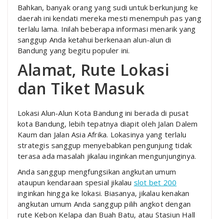
Bahkan, banyak orang yang sudi untuk berkunjung ke
daerah ini kendati mereka mesti menempuh pas yang
terlalu lama. Inilah beberapa informasi menarik yang
sanggup Anda ketahui berkenaan alun-alun di
Bandung yang begitu populer ini.
Alamat, Rute Lokasi
dan Tiket Masuk
Lokasi Alun-Alun Kota Bandung ini berada di pusat
kota Bandung, lebih tepatnya diapit oleh Jalan Dalem
Kaum dan Jalan Asia Afrika. Lokasinya yang terlalu
strategis sanggup menyebabkan pengunjung tidak
terasa ada masalah jikalau inginkan mengunjunginya.
Anda sanggup mengfungsikan angkutan umum
ataupun kendaraan spesial jikalau
slot bet 200
inginkan hingga ke lokasi. Biasanya, jikalau kenakan
angkutan umum Anda sanggup pilih angkot dengan
rute Kebon Kelapa dan Buah Batu, atau Stasiun Hall