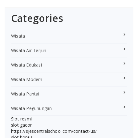
Categories
Wisata
Wisata Air Terjun
Wisata Edukasi
Wisata Modern
Wisata Pantai
Wisata Pegunungan
Slot resmi
slot gacor
https://sjescentralschool.com/contact-us/
slot bonus