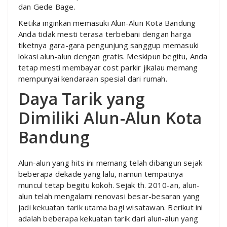
dan Gede Bage.
Ketika inginkan memasuki Alun-Alun Kota Bandung
Anda tidak mesti terasa terbebani dengan harga
tiketnya gara-gara pengunjung sanggup memasuki
lokasi alun-alun dengan gratis. Meskipun begitu, Anda
tetap mesti membayar cost parkir jikalau memang
mempunyai kendaraan spesial dari rumah.
Daya Tarik yang
Dimiliki Alun-Alun Kota
Bandung
Alun-alun yang hits ini memang telah dibangun sejak
beberapa dekade yang lalu, namun tempatnya
muncul tetap begitu kokoh. Sejak th. 2010-an, alun-
alun telah mengalami renovasi besar-besaran yang
jadi kekuatan tarik utama bagi wisatawan. Berikut ini
adalah beberapa kekuatan tarik dari alun-alun yang