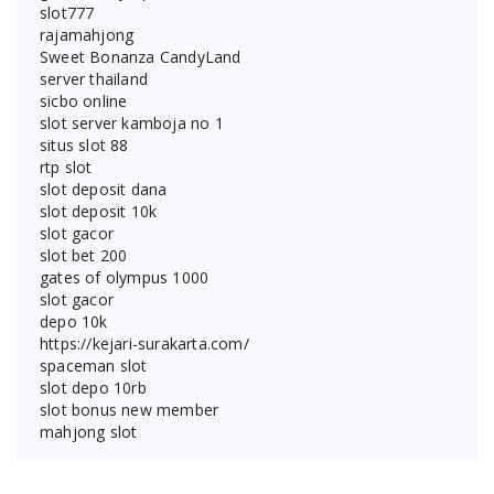
slot777
rajamahjong
Sweet Bonanza CandyLand
server thailand
sicbo online
slot server kamboja no 1
situs slot 88
rtp slot
slot deposit dana
slot deposit 10k
slot gacor
slot bet 200
gates of olympus 1000
slot gacor
depo 10k
https://kejari-surakarta.com/
spaceman slot
slot depo 10rb
slot bonus new member
mahjong slot