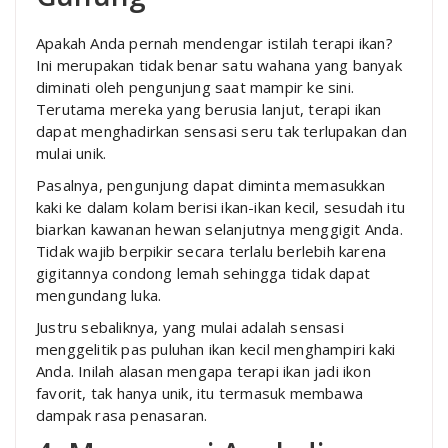
Apakah Anda pernah mendengar istilah terapi ikan?
Ini merupakan tidak benar satu wahana yang banyak
diminati oleh pengunjung saat mampir ke sini.
Terutama mereka yang berusia lanjut, terapi ikan
dapat menghadirkan sensasi seru tak terlupakan dan
mulai unik.
Pasalnya, pengunjung dapat diminta memasukkan
kaki ke dalam kolam berisi ikan-ikan kecil, sesudah itu
biarkan kawanan hewan selanjutnya menggigit Anda.
Tidak wajib berpikir secara terlalu berlebih karena
gigitannya condong lemah sehingga tidak dapat
mengundang luka.
Justru sebaliknya, yang mulai adalah sensasi
menggelitik pas puluhan ikan kecil menghampiri kaki
Anda. Inilah alasan mengapa terapi ikan jadi ikon
favorit, tak hanya unik, itu termasuk membawa
dampak rasa penasaran.