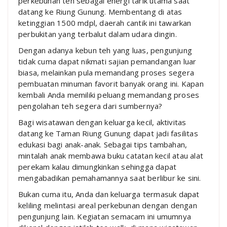
perkebunan teh sebagai energi tarik utama saat
datang ke Riung Gunung. Membentang di atas
ketinggian 1500 mdpl, daerah cantik ini tawarkan
perbukitan yang terbalut dalam udara dingin.
Dengan adanya kebun teh yang luas, pengunjung
tidak cuma dapat nikmati sajian pemandangan luar
biasa, melainkan pula memandang proses segera
pembuatan minuman favorit banyak orang ini. Kapan
kembali Anda memiliki peluang memandang proses
pengolahan teh segera dari sumbernya?
Bagi wisatawan dengan keluarga kecil, aktivitas
datang ke Taman Riung Gunung dapat jadi fasilitas
edukasi bagi anak-anak. Sebagai tips tambahan,
mintalah anak membawa buku catatan kecil atau alat
perekam kalau dimungkinkan sehingga dapat
mengabadikan pemahamannya saat berlibur ke sini.
Bukan cuma itu, Anda dan keluarga termasuk dapat
keliling melintasi areal perkebunan dengan dengan
pengunjung lain. Kegiatan semacam ini umumnya