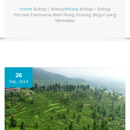
Home
&nbsp / &nbsp
Wisata
&nbsp / &nbsp
Pesona Panorama Alam Riung Gunung Bogor yang
Memukau
26
Sep, 2024