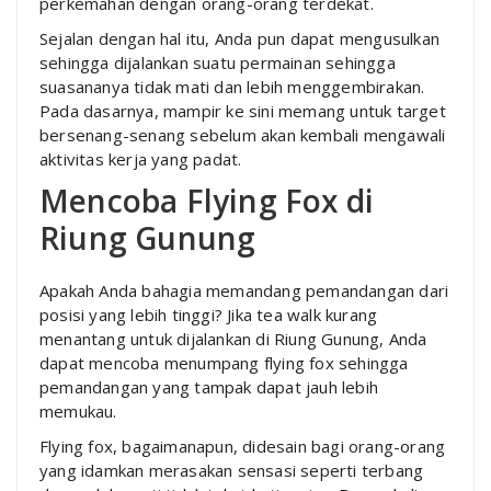
perkemahan dengan orang-orang terdekat.
Sejalan dengan hal itu, Anda pun dapat mengusulkan
sehingga dijalankan suatu permainan sehingga
suasananya tidak mati dan lebih menggembirakan.
Pada dasarnya, mampir ke sini memang untuk target
bersenang-senang sebelum akan kembali mengawali
aktivitas kerja yang padat.
Mencoba Flying Fox di
Riung Gunung
Apakah Anda bahagia memandang pemandangan dari
posisi yang lebih tinggi? Jika tea walk kurang
menantang untuk dijalankan di Riung Gunung, Anda
dapat mencoba menumpang flying fox sehingga
pemandangan yang tampak dapat jauh lebih
memukau.
Flying fox, bagaimanapun, didesain bagi orang-orang
yang idamkan merasakan sensasi seperti terbang