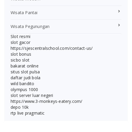
Wisata Pantai
Wisata Pegunungan
Slot resmi
slot gacor
https://sjescentralschool.com/contact-us/
slot bonus
sicbo slot
bakarat online
situs slot pulsa
daftar judi bola
wild bandito
olympus 1000
slot server luar negeri
https://www.3-monkeys-eatery.com/
depo 10k
rtp live pragmatic