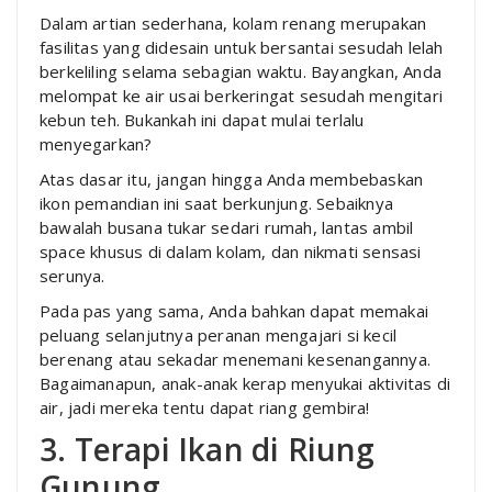
Dalam artian sederhana, kolam renang merupakan
fasilitas yang didesain untuk bersantai sesudah lelah
berkeliling selama sebagian waktu. Bayangkan, Anda
melompat ke air usai berkeringat sesudah mengitari
kebun teh. Bukankah ini dapat mulai terlalu
menyegarkan?
Atas dasar itu, jangan hingga Anda membebaskan
ikon pemandian ini saat berkunjung. Sebaiknya
bawalah busana tukar sedari rumah, lantas ambil
space khusus di dalam kolam, dan nikmati sensasi
serunya.
Pada pas yang sama, Anda bahkan dapat memakai
peluang selanjutnya peranan mengajari si kecil
berenang atau sekadar menemani kesenangannya.
Bagaimanapun, anak-anak kerap menyukai aktivitas di
air, jadi mereka tentu dapat riang gembira!
3. Terapi Ikan di Riung
Gunung