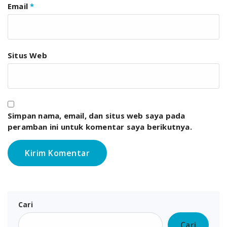
Email
*
Situs Web
Simpan nama, email, dan situs web saya pada
peramban ini untuk komentar saya berikutnya.
Cari
Cari